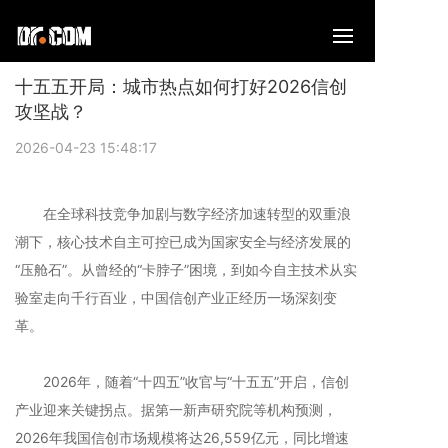
十五五开局：城市热点如何打好2026信创
攻坚战？
2026-04-23 15:48:17
在全球科技竞争加剧与数字经济加速转型的双重浪
潮下，核心技术自主可控已成为国家安全与经济发展的
“压舱石”。从曾经的“卡脖子”困境，到如今自主技术从实
验室走向千行百业，中国信创产业正经历一场深刻变
革。
2026年，随着“十四五”收官与“十五五”开启，信创
产业迎来关键拐点。据第一新声研究院等机构预测，
2026年我国信创市场规模将达26,559亿元，同比增速