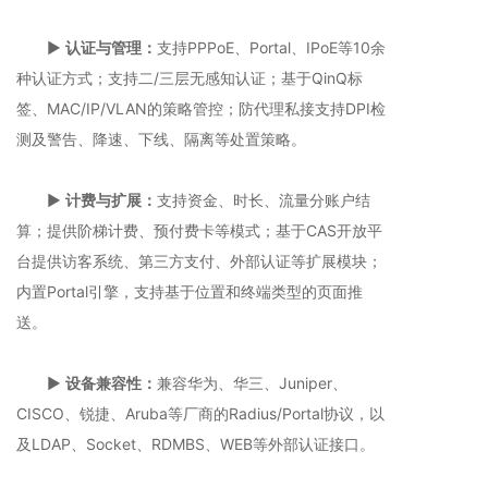
▶️
认证与管理：
支持PPPoE、Portal、IPoE等10余
种认证方式；支持二/三层无感知认证；基于QinQ标
签、MAC/IP/VLAN的策略管控；防代理私接支持DPI检
测及警告、降速、下线、隔离等处置策略。
▶️
计费与扩展：
支持资金、时长、流量分账户结
算；提供阶梯计费、预付费卡等模式；基于CAS开放平
台提供访客系统、第三方支付、外部认证等扩展模块；
内置Portal引擎，支持基于位置和终端类型的页面推
送。
▶️
设备兼容性：
兼容华为、华三、Juniper、
CISCO、锐捷、Aruba等厂商的Radius/Portal协议，以
及LDAP、Socket、RDMBS、WEB等外部认证接口。