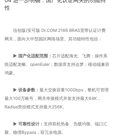
04 进一步明确：国产化认证网关的功能特
性
信创版/安可版 Dr.COM 2166 BRAS宽带认证计费
网关，面向大中型园区网络场景。其功能特性包括：
▶️
国产化适配范围：
芯片适配海光、飞腾；操作系
统适配龙蜥、openEuler；数据库支持达梦；移动端兼容
鸿蒙。
▶️
设备参数：
最大交换容量100Gbps，整机可管理
最大100万账号，网关串接模式并发支持最大64K，
Radius旁挂模式支持最大256K。
▶️
可靠性设计：
支持双机热备、负载均衡、端口汇
聚、物理Bypass，双冗余电源。