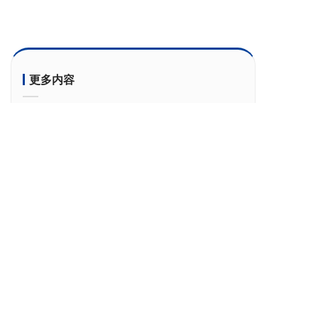
更多内容
Dr.COM 2588 5G双域专网赋能华南理工“两层云
架构”，破解高校AI落地难题
2026-08-06 16:14:28
全光万兆+5G双域：西南林业大学如何实现“全校
一张网”？
2026-07-20 17:39:29
聚焦“人工智能+教育”，城市热点亮相CERNET四
省学术年会
2026-06-26 17:39:04
城市热点亮相CERNET 2026学术年会，全场景方
案赋能高校网络