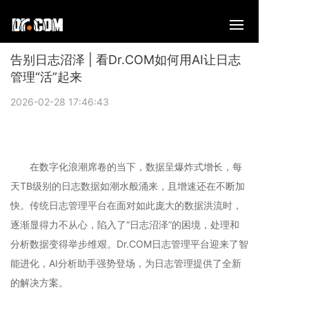
告别日志沼泽 | 看Dr.COM如何用AI让日志
管理“活”起来
2026-02-28 17:46:43
在数字化浪潮席卷的当下，数据呈爆炸式增长，每
天TB级别的日志数据如潮水般涌来，且增速还在不断加
快。传统日志管理平台在面对如此庞大的数据洪流时，
逐渐显得力不从心，陷入了“日志沼泽”的困境，处理和
分析数据变得举步维艰。Dr.COM日志管理平台迎来了智
能进化，AI分析助手强势登场，为日志管理提供了全新
的解决方案。