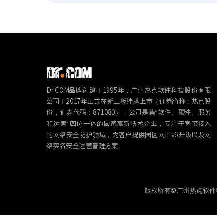
Dr.COM品牌创建于1995年，广州热点软件科技股份有限
公司于2017年正式在新三板挂牌上市（证券简称：热点股
份，证劵代码：871080），公司是集“软件、硬件、服务
和运营”四位一体的国家高新技术企业，专注于宽带接入
的网络安全防护领域，为客户提供园区网IPv6升级以及网
络实名安全运营管理方案。
版权所有©广州热点软件科技