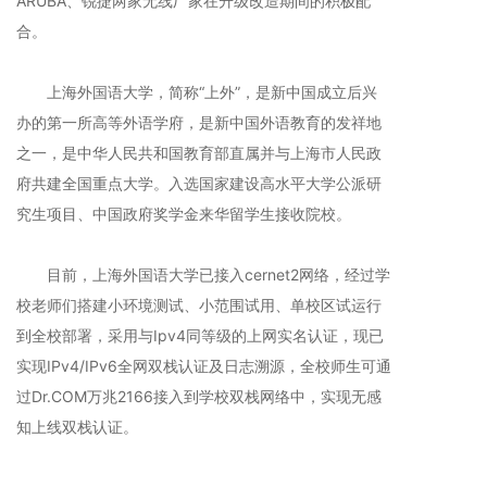
ARUBA、锐捷两家无线厂家在升级改造期间的积极配
合。
上海外国语大学，简称“上外”，是新中国成立后兴
办的第一所高等外语学府，是新中国外语教育的发祥地
之一，是中华人民共和国教育部直属并与上海市人民政
府共建全国重点大学。入选国家建设高水平大学公派研
究生项目、中国政府奖学金来华留学生接收院校。
目前，上海外国语大学已接入cernet2网络，经过学
校老师们搭建小环境测试、小范围试用、单校区试运行
到全校部署，采用与Ipv4同等级的上网实名认证，现已
实现IPv4/IPv6全网双栈认证及日志溯源，全校师生可通
过Dr.COM万兆2166接入到学校双栈网络中，实现无感
知上线双栈认证。