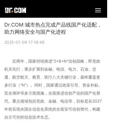
Dr.COM 城市热点完成产品线国产化适配，
助力网络安全与国产化进程
2025-01-09 17:18:49
近两年，国家持续推进“2+8+N”信创战略，即党政
机关先行，逐步扩展到金融、电信、电力、石油、交
通、航空航天、教育、医疗八大关键行业，最终覆盖更
多行业（“N”）。同时，国家通过政策引导、资金补贴、
安全测评等多方面措施，全面推进信创产业的国产化替
代。重点领域包括党政、金融、电信等，目标是在2027
年前实现央国企信息化系统的全面安可信创替代，构建
自主可控的信息技术生态。