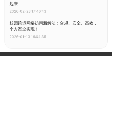
起来
2026-02-28 17:46:43
校园跨境网络访问新解法：合规、安全、高效，一
个方案全实现！
2026-01-13 16:04:35
Dr.COM品牌创建于1995年，广州热点软件科技股份有限
公司于2017年正式在新三板挂牌上市（证券简称：热点股
份，证劵代码：871080），公司是集“软件、硬件、服务
和运营”四位一体的国家高新技术企业，专注于宽带接入
的网络安全防护领域，为客户提供园区网IPv6升级以及网
络实名安全运营管理方案。
快速导航