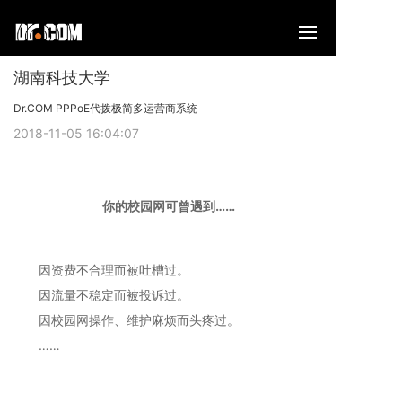
湖南科技大学
Dr.COM PPPoE代拨极简多运营商系统
2018-11-05 16:04:07
你的校园网可曾遇到……
因资费不合理而被吐槽过。
因流量不稳定而被投诉过。
因校园网操作、维护麻烦而头疼过。
……