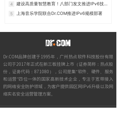
专网建设
建设高质量智慧教育！八部门发文推进IPv6技
4
术演进和应用创新发展
上海音乐学院联合Dr.COM推进IPv6规模部署
5
Dr.COM品牌创建于1995年，广州热点软件科技股份有限
公司于2017年正式在新三板挂牌上市（证券简称：热点股
份，证劵代码：871080），公司是集“软件、硬件、服务
和运营”四位一体的国家高新技术企业，专注于宽带接入
的网络安全防护领域，为客户提供园区网IPv6升级以及网
络实名安全运营管理方案。
快速导航
网关
|
软件
|
解决方案
|
成功案例
在线演示
|
热点股份
|
新闻动态
|
联系我们