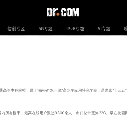
信创专区
5G专题
IPv6专题
AI专题
等本科院校，属于湖南省“双一流”高水平应用特色学院，是国家“十三五”
内所有楼宇，最高在线用户数达9300余人，出口总带宽为22G。早在校园