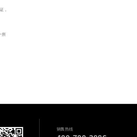
证，
十所
。
销售热线