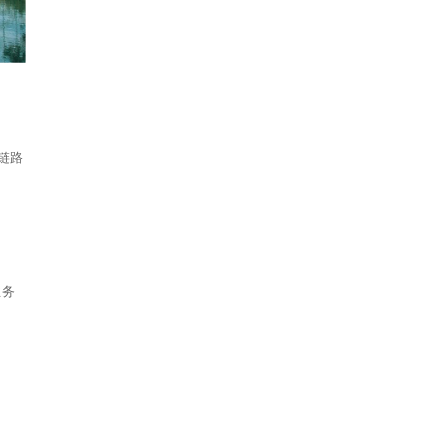
链路
业务