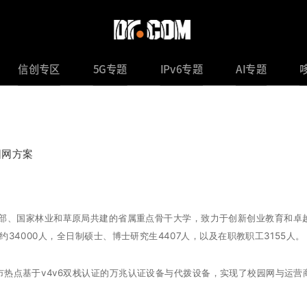
信创专区
5G专题
IPv6专题
AI专题
园网方案
、国家林业和草原局共建的省属重点骨干大学，致力于创新创业教育和卓
34000人，全日制硕士、博士研究生4407人，以及在职教职工3155人。
热点基于v4v6双栈认证的万兆认证设备与代拨设备，实现了校园网与运营