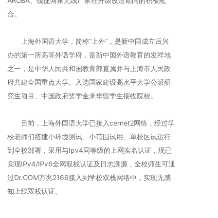
ARUBA、锐捷两家无线厂家在升级改造期间的积极配
合。
上海外国语大学，简称“上外”，是新中国成立后兴
办的第一所高等外语学府，是新中国外语教育的发祥地
之一，是中华人民共和国教育部直属并与上海市人民政
府共建全国重点大学。入选国家建设高水平大学公派研
究生项目、中国政府奖学金来华留学生接收院校。
目前，上海外国语大学已接入cernet2网络，经过学
校老师们搭建小环境测试、小范围试用、单校区试运行
到全校部署，采用与Ipv4同等级的上网实名认证，现已
实现IPv4/IPv6全网双栈认证及日志溯源，全校师生可通
过Dr.COM万兆2166接入到学校双栈网络中，实现无感
知上线双栈认证。