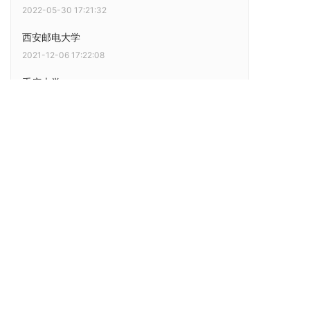
2022-05-30 17:21:32
西安邮电大学
2021-12-06 17:22:08
重庆大学
2021-08-24 17:21:50
北京邮电大学
2019-07-09 17:27:58
Dr.COM品牌创建于1995年，广州热点软件科技股份有限
公司于2017年正式在新三板挂牌上市（证券简称：热点股
份，证劵代码：871080），公司是集“软件、硬件、服务
和运营”四位一体的国家高新技术企业，专注于宽带接入
的网络安全防护领域，为客户提供园区网IPv6升级以及网